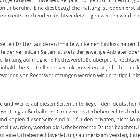
drige Tätigkeit hinweisen. Verpflichtungen zur Entfernung
n unberührt. Eine diesbezügliche Haftung ist jedoch erst 
n von entsprechenden Rechtsverletzungen werden wir dies
iten Dritter, auf deren Inhalte wir keinen Einfluss haben.
der verlinkten Seiten ist stets der jeweilige Anbieter oder
erlinkung auf mögliche Rechtsverstöße überprüft. Rechtswi
nhaltliche Kontrolle der verlinkten Seiten ist jedoch ohne
twerden von Rechtsverletzungen werden wir derartige Lin
lte und Werke auf diesen Seiten unterliegen dem deutschen U
erwertung außerhalb der Grenzen des Urheberrechtes bedür
und Kopien dieser Seite sind nur für den privaten, nicht ko
erstellt wurden, werden die Urheberrechte Dritter beachtet.
 auf eine Urheberrechtsverletzung aufmerksam werden, bitt