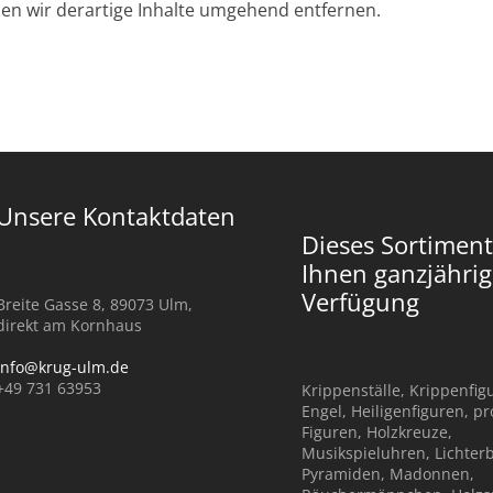
n wir derartige Inhalte umgehend entfernen.
Unsere Kontaktdaten
Dieses Sortiment
Ihnen ganzjährig
Verfügung
Breite Gasse 8, 89073 Ulm,
direkt am Kornhaus
info@krug-ulm.de
+49 731 63953
Krippenställe, Krippenfig
Engel, Heiligenfiguren, p
Figuren, Holzkreuze,
Musikspieluhren, Lichter
Pyramiden, Madonnen,